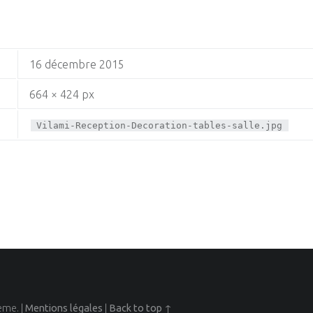
16 décembre 2015
664 × 424 px
Vilami-Reception-Decoration-tables-salle.jpg
eme.
|
Mentions légales
|
Back to top ↑