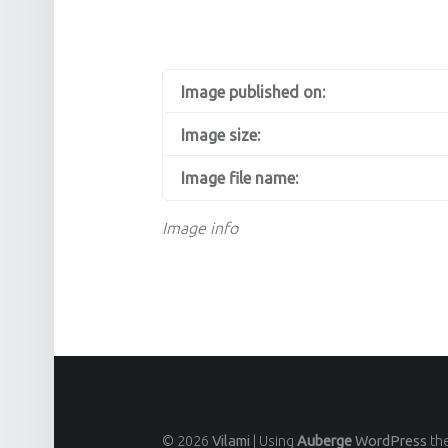
Image published on:
Image size:
Image file name:
Image info
© 2026
Vilami
|
Using
Auberge
WordPress
th